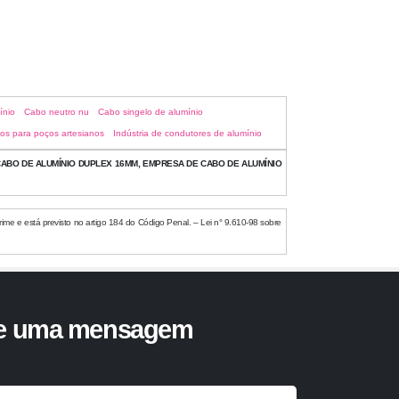
ínio
Cabo neutro nu
Cabo singelo de alumínio
icos para poços artesianos
Indústria de condutores de alumínio
ABO DE ALUMÍNIO DUPLEX 16MM, EMPRESA DE CABO DE ALUMÍNIO
rime e está previsto no artigo 184 do Código Penal. – Lei n° 9.610-98 sobre
ie uma mensagem