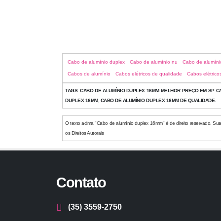
Cabo de alumínio duplex
Cabo de alumínio nu
Cabo de alumíni
Cabos de alumínio
Cabos elétricos de qualidade
Cabos elétrico
TAGS:
CABO DE ALUMÍNIO DUPLEX 16MM MELHOR PREÇO EM SP CA
DUPLEX 16MM, CABO DE ALUMÍNIO DUPLEX 16MM DE QUALIDADE.
O texto acima "Cabo de alumínio duplex 16mm" é de direito reservado. Sua r
os Direitos Autorais
Contato
(35) 3559-2750