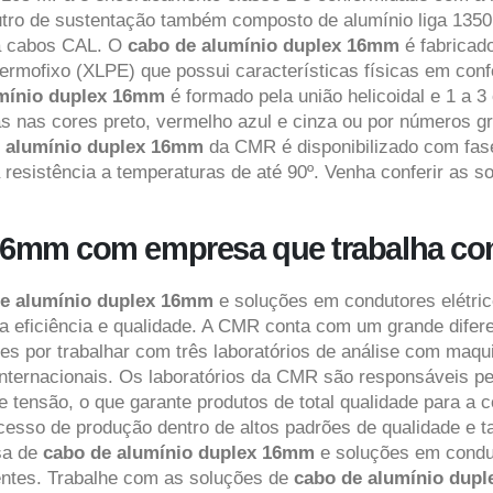
utro de sustentação também composto de alumínio liga 135
ra cabos CAL. O
cabo de alumínio duplex 16mm
é fabricad
eno termofixo (XLPE) que possui características físicas e
umínio duplex 16mm
é formado pela união helicoidal e 1 a 
as nas cores preto, vermelho azul e cinza ou por números 
e alumínio duplex 16mm
da CMR é disponibilizado com fase
a resistência a temperaturas de até 90º. Venha conferir a
16mm com empresa que trabalha co
de alumínio duplex 16mm
e soluções em condutores elétric
a eficiência e qualidade. A CMR conta com um grande difer
es por trabalhar com três laboratórios de análise com maqu
nternacionais. Os laboratórios da CMR são responsáveis pel
de tensão, o que garante produtos de total qualidade para 
ocesso de produção dentro de altos padrões de qualidade e
sa de
cabo de alumínio duplex 16mm
e soluções em condut
ientes. Trabalhe com as soluções de
cabo de alumínio dup