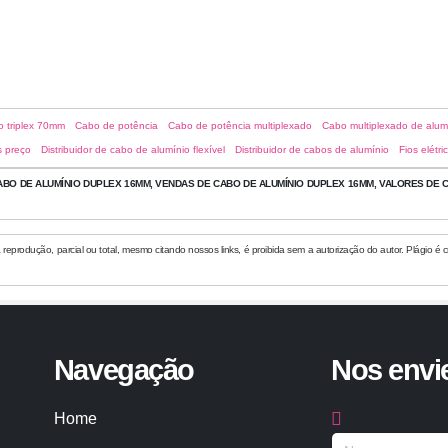
CABO CONCÊNTRICO DE ALUMÍNIO
o triplex 70mm
Cabo de potência
Cabo de potência multiplexado
Cabo multiplexado de alum
s preço
Distribuidor de cabo de alumínio flexível
Distribuidor de cabos de alumínio
Fios elétr
BO DE ALUMÍNIO DUPLEX 16MM, VENDAS DE CABO DE ALUMÍNIO DUPLEX 16MM, VALORES DE C
eprodução, parcial ou total, mesmo citando nossos links, é proibida sem a autorização do autor. Plágio é c
Navegação
Nos env
Home