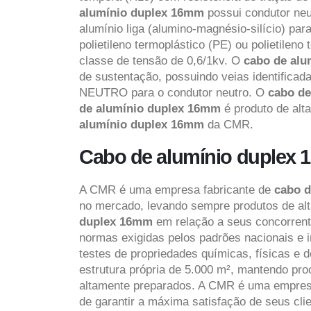
alumínio duplex 16mm
possui condutor ne
alumínio liga (alumino-magnésio-silício) pa
polietileno termoplástico (PE) ou polietil
classe de tensão de 0,6/1kv. O
cabo de al
de sustentação, possuindo veias identificad
NEUTRO para o condutor neutro. O
cabo d
de alumínio duplex 16mm
é produto de alt
alumínio duplex 16mm
da CMR.
Cabo de alumínio duplex 
A CMR é uma empresa fabricante de
cabo 
no mercado, levando sempre produtos de alt
duplex 16mm
em relação a seus concorrent
normas exigidas pelos padrões nacionais e i
testes de propriedades químicas, físicas e 
estrutura própria de 5.000 m², mantendo pr
altamente preparados. A CMR é uma empre
de garantir a máxima satisfação de seus cl