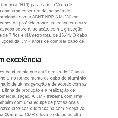
0 têmpera (H19) para cabos CA ou de
o com uma cobertura de isolação de
m conformidade com a ABNT NBR NM-280 em
3 cabos de potência sobre um condutor neutro
gravados sobre a isolação, com a gravação
 de 7 fios e diâmetro total de 15,44. O
cabo
s soluções da CMR antes de comprar
cabo de
m excelência
os de alumínio que está a mais de 10 anos
encial no fornecimento de
cabo de alumínio
inário de última geração e de acordo com as
a linha de produção e a realização de
a comercialização. A CMR trabalha com uma
 também com uma equipe de profissionais
ores elétricos que trabalha com o objetivo
lex 16mm
da CMR e leve produtos de alta