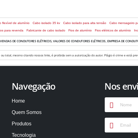
 flexível de alumínio
Cabo isolado 35 kv
Cabo isolado para alta tensão
Cabo mensageiro p
cos para revenda
Fabricante de cabo isolado
Fios de alumínio
Fios elétricos de alumínio
In
VENDAS DE CONDUTORES ELÉTRICOS, VALORES DE CONDUTORES ELÉTRICOS, EMPRESA DE CONDUTO
 ou total, mesmo citando nossos links, é proibida sem a autorização do autor. Plágio é crime e está prev
Navegação
Nos env
Home
Quem Somos
Produtos
Tecnologia