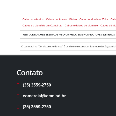
Cabo concêntrico
Cabo concêntrico bifásico
Cabo de alumínio 25 kv
Cabo
Cabos de alumínio em Campinas
Cabos elétricos de alumínio
Cabos elétri
TAGS:
CONDUTORES ELÉTRICOS MELHOR PREÇO EM SP CONDUTORES ELÉTRICOS, 
O texto acima "Condutores elétricos" é de direito reservado. Sua reprodução, parcial
Contato
(35) 3559-2750
comercial@cmr.ind.br
(35) 3559-2750