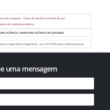
ara rede compacta
Cabos de alumínio com alma de aço
dústria de condutores elétricos
RES ELÉTRICOS, CONDUTORES ELÉTRICOS DE QUALIDADE.
isto no artigo 184 do Código Penal. – Lei n° 9.610-98 sobre os Direitos Autorais
ie uma mensagem