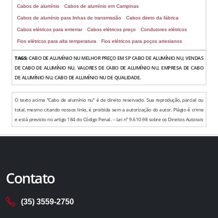
Cabos de alumínio
Cabos de alumínio em Campinas
Cabos de alumínio para linhas de transmissão
Cabos direto da fábrica
Cabos elétricos para enterrar
Cabos elétricos preço
Condutores elétricos
Fios elétricos para alta temperatura
Fios elétricos para poços artesianos
TAGS:
CABO DE ALUMÍNIO NU MELHOR PREÇO EM SP CABO DE ALUMÍNIO NU, VENDAS
DE CABO DE ALUMÍNIO NU, VALORES DE CABO DE ALUMÍNIO NU, EMPRESA DE CABO
DE ALUMÍNIO NU, CABO DE ALUMÍNIO NU DE QUALIDADE.
O texto acima "Cabo de alumínio nu" é de direito reservado. Sua reprodução, parcial ou
total, mesmo citando nossos links, é proibida sem a autorização do autor. Plágio é crime
e está previsto no artigo 184 do Código Penal. – Lei n° 9.610-98 sobre os Direitos Autorais
Contato
(35) 3559-2750