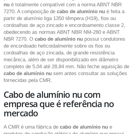
nu
é totalmente compatível com a norma ABNT NBR
7270. A composição de
cabo de alumínio nu
é feita a
partir de alumínio liga 1350 têmpera (H19), fios ou
cordoalhas de aço zincado e encordoamento classe 2,
obedecendo as normas ABNT NBR NM-280 e ABNT
NBR 7270. O
cabo de alumínio nu
possui condutores
de encordoado helicoidalmente sobre os fios ou
cordoalhas de aço zincada, de grande resistência
mecânica, além de ser disponibilizado em diâmetro
completo de 5,04 até 28,84 mm. Não feche aquisição de
cabo de alumínio nu
sem antes consultar as soluções
fornecidas pela CMR.
Cabo de alumínio nu com
empresa que é referência no
mercado
A CMR é uma fábrica de
cabo de alumínio nu
e
produtos de condução elétrica de alumínio que possui