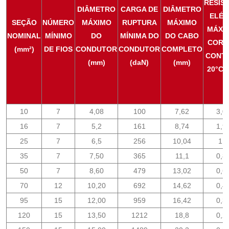
RESIS
DIÂMETRO
CARGA DE
DIÂMETRO
ELÉT
SEÇÃO
NÚMERO
MÁXIMO
RUPTURA
MÁXIMO
MÁXI
NOMINAL
MÍNIMO
DO
MÍNIMA DO
DO CABO
CORR
(mm²)
DE FIOS
CONDUTOR
CONDUTOR
COMPLETO
CONTÍ
(mm)
(daN)
(mm)
20°C 
10
7
4,08
100
7,62
3,0
16
7
5,2
161
8,74
1,9
25
7
6,5
256
10,04
1,
35
7
7,50
365
11,1
0,8
50
7
8,60
479
13,02
0,6
70
12
10,20
692
14,62
0,4
95
15
12,00
959
16,42
0,3
120
15
13,50
1212
18,8
0,2