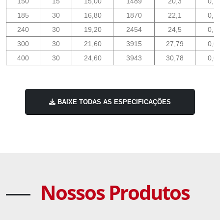
150
15
15,00
1489
20,3
0,2
185
30
16,80
1870
22,1
0,1
240
30
19,20
2454
24,5
0,1
300
30
21,60
3915
27,79
0,0
400
30
24,60
3943
30,78
0,0
BAIXE TODAS AS ESPECIFICAÇÕES
Nossos Produtos